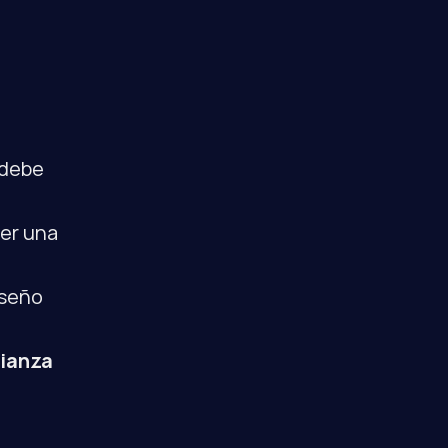
En servicios sensibles (como fumigación), el branding debe 
er una 
seño 
ianza 