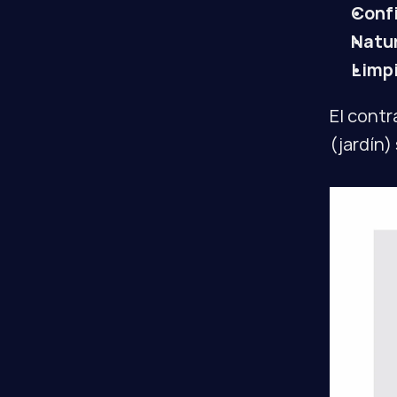
Conf
Natu
Limpi
El contr
(jardín)