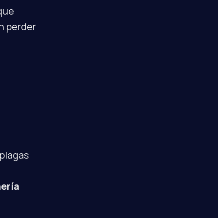
que 
in perder 
plagas 
nería