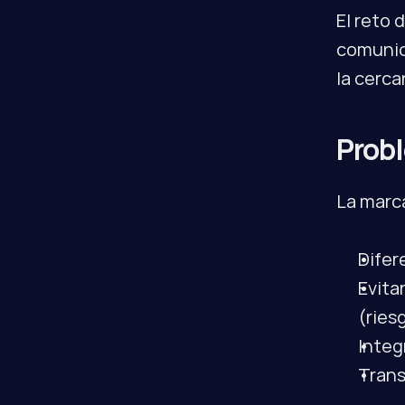
El reto 
comunic
la cerca
Prob
La marc
Difer
Evita
(ries
Integ
Trans