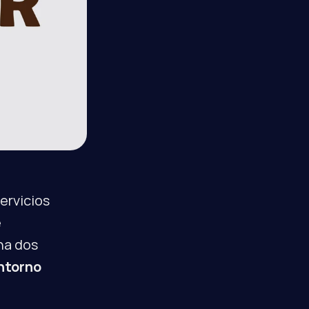
rvicios 
 
a dos 
ntorno 