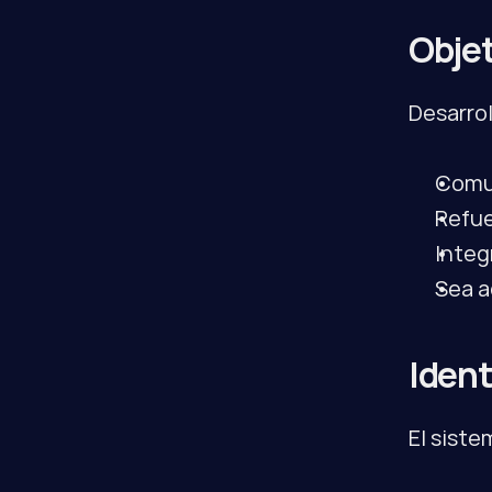
Objet
Desarrol
Comu
Refue
Integ
Sea a
Ident
El siste