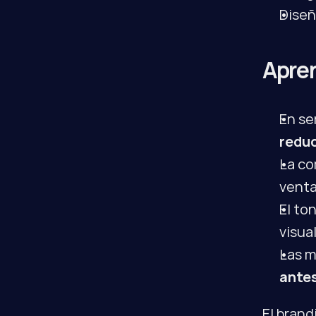
Diseñ
Apre
reduc
La co
venta
El to
visua
Las m
antes
El brand